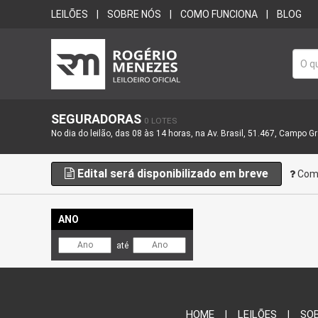
LEILÕES
SOBRE NÓS
COMO FUNCIONA
BLOG
SEGURADORAS
0 LOTES
No dia do leilão, das 08 às 14 horas, na Av. Brasil, 51.467, Campo G
Edital será disponibilizado em breve
Como
ANO
até
HOME
LEILÕES
SO