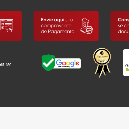
065-480
Ve