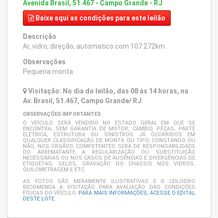
Avenida Brasil, 51.467 - Campo Grande - RJ
Baixe aqui
as condições para este leilão
Descrição
Ar, vidro, direção, automatico com 107.272km
Observações
Pequena monta
Visitação: No dia do leilão, das 08 às 14 horas, na
Av. Brasil, 51.467, Campo Grande/ RJ
OBSERVAÇÕES IMPORTANTES
O VEÍCULO SERÁ VENDIDO NO ESTADO GERAL EM QUE SE
ENCONTRA, SEM GARANTIA DE MOTOR, CÂMBIO, PEÇAS, PARTE
ELÉTRICA, ESTRUTURA OU SINISTROS JÁ OCORRIDOS EM
QUALQUER CLASSIFICAÇÃO DE MONTA OU TIPO, CONSTANDO OU
NÃO, NOS ÓRGÃOS COMPETENTES SERÁ DE RESPONSABILIDADE
DO ARREMATANTE A REGULARIZAÇÃO OU SUBSTITUIÇÃO
NECESSÁRIAS OU NOS CASOS DE AUSÊNCIAS E DIVERGÊNCIAS DE
ETIQUETAS, SELOS, GRAVAÇÃO DO CHASSIS NOS VIDROS,
QUILOMETRAGEM E ETC.
AS FOTOS SÃO MERAMENTE ILUSTRATIVAS E O LEILOEIRO
RECOMENDA A VISITAÇÃO PARA AVALIAÇÃO DAS CONDIÇÕES
FÍSICAS DO VEÍCULO.
PARA MAIS INFORMAÇÕES, ACESSE O EDITAL
DESTE LOTE