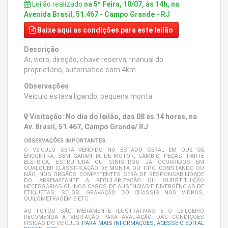
Leilão realizado
na 5º Feira, 10/07, às 14h, na
Avenida Brasil, 51.467 - Campo Grande - RJ
Baixe aqui
as condições para este leilão
Descrição
Ar, vidro, direção, chave reserva, manual do
proprietário, automatico com 4km
Observações
Veículo estava ligando, pequena monta
Visitação: No dia do leilão, das 08 às 14 horas, na
Av. Brasil, 51.467, Campo Grande/ RJ
OBSERVAÇÕES IMPORTANTES
O VEÍCULO SERÁ VENDIDO NO ESTADO GERAL EM QUE SE
ENCONTRA, SEM GARANTIA DE MOTOR, CÂMBIO, PEÇAS, PARTE
ELÉTRICA, ESTRUTURA OU SINISTROS JÁ OCORRIDOS EM
QUALQUER CLASSIFICAÇÃO DE MONTA OU TIPO, CONSTANDO OU
NÃO, NOS ÓRGÃOS COMPETENTES SERÁ DE RESPONSABILIDADE
DO ARREMATANTE A REGULARIZAÇÃO OU SUBSTITUIÇÃO
NECESSÁRIAS OU NOS CASOS DE AUSÊNCIAS E DIVERGÊNCIAS DE
ETIQUETAS, SELOS, GRAVAÇÃO DO CHASSIS NOS VIDROS,
QUILOMETRAGEM E ETC.
AS FOTOS SÃO MERAMENTE ILUSTRATIVAS E O LEILOEIRO
RECOMENDA A VISITAÇÃO PARA AVALIAÇÃO DAS CONDIÇÕES
FÍSICAS DO VEÍCULO.
PARA MAIS INFORMAÇÕES, ACESSE O EDITAL