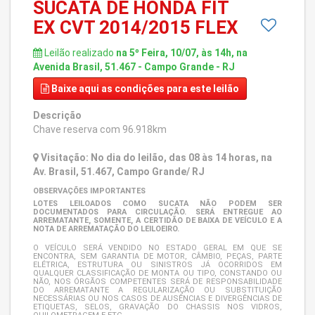
SUCATA DE HONDA FIT
EX CVT 2014/2015 FLEX
Leilão realizado
na 5º Feira, 10/07, às 14h, na
Avenida Brasil, 51.467 - Campo Grande - RJ
Baixe aqui
as condições para este leilão
Descrição
Chave reserva com 96.918km
Visitação: No dia do leilão, das 08 às 14 horas, na
Av. Brasil, 51.467, Campo Grande/ RJ
OBSERVAÇÕES IMPORTANTES
LOTES LEILOADOS COMO SUCATA NÃO PODEM SER
DOCUMENTADOS PARA CIRCULAÇÃO. SERÁ ENTREGUE AO
ARREMATANTE, SOMENTE, A CERTIDÃO DE BAIXA DE VEÍCULO E A
NOTA DE ARREMATAÇÃO DO LEILOEIRO.
O VEÍCULO SERÁ VENDIDO NO ESTADO GERAL EM QUE SE
ENCONTRA, SEM GARANTIA DE MOTOR, CÂMBIO, PEÇAS, PARTE
ELÉTRICA, ESTRUTURA OU SINISTROS JÁ OCORRIDOS EM
QUALQUER CLASSIFICAÇÃO DE MONTA OU TIPO, CONSTANDO OU
NÃO, NOS ÓRGÃOS COMPETENTES SERÁ DE RESPONSABILIDADE
DO ARREMATANTE A REGULARIZAÇÃO OU SUBSTITUIÇÃO
NECESSÁRIAS OU NOS CASOS DE AUSÊNCIAS E DIVERGÊNCIAS DE
ETIQUETAS, SELOS, GRAVAÇÃO DO CHASSIS NOS VIDROS,