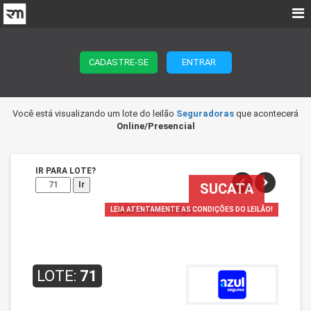
CADASTRE-SE
ENTRAR
SUCATA
Você está visualizando um lote do leilão
Seguradoras
que acontecerá
Online/Presencial
IR PARA LOTE?
Ir
LEIA ATENTAMENTE AS CONDIÇÕES DO LEILÃO!
LOTE:
71