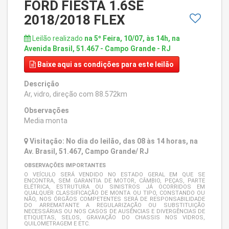
FORD FIESTA 1.6SE
2018/2018 FLEX
Leilão realizado
na 5º Feira, 10/07, às 14h, na
Avenida Brasil, 51.467 - Campo Grande - RJ
Baixe aqui
as condições para este leilão
Descrição
Ar, vidro, direção com 88.572km
Observações
Media monta
Visitação: No dia do leilão, das 08 às 14 horas, na
Av. Brasil, 51.467, Campo Grande/ RJ
OBSERVAÇÕES IMPORTANTES
O VEÍCULO SERÁ VENDIDO NO ESTADO GERAL EM QUE SE
ENCONTRA, SEM GARANTIA DE MOTOR, CÂMBIO, PEÇAS, PARTE
ELÉTRICA, ESTRUTURA OU SINISTROS JÁ OCORRIDOS EM
QUALQUER CLASSIFICAÇÃO DE MONTA OU TIPO, CONSTANDO OU
NÃO, NOS ÓRGÃOS COMPETENTES SERÁ DE RESPONSABILIDADE
DO ARREMATANTE A REGULARIZAÇÃO OU SUBSTITUIÇÃO
NECESSÁRIAS OU NOS CASOS DE AUSÊNCIAS E DIVERGÊNCIAS DE
ETIQUETAS, SELOS, GRAVAÇÃO DO CHASSIS NOS VIDROS,
QUILOMETRAGEM E ETC.