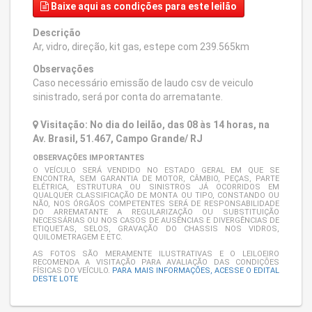
Baixe aqui
as condições para este leilão
Descrição
Ar, vidro, direção, kit gas, estepe com 239.565km
Observações
Caso necessário emissão de laudo csv de veiculo
sinistrado, será por conta do arrematante.
Visitação: No dia do leilão, das 08 às 14 horas, na
Av. Brasil, 51.467, Campo Grande/ RJ
OBSERVAÇÕES IMPORTANTES
O VEÍCULO SERÁ VENDIDO NO ESTADO GERAL EM QUE SE
ENCONTRA, SEM GARANTIA DE MOTOR, CÂMBIO, PEÇAS, PARTE
ELÉTRICA, ESTRUTURA OU SINISTROS JÁ OCORRIDOS EM
QUALQUER CLASSIFICAÇÃO DE MONTA OU TIPO, CONSTANDO OU
NÃO, NOS ÓRGÃOS COMPETENTES SERÁ DE RESPONSABILIDADE
DO ARREMATANTE A REGULARIZAÇÃO OU SUBSTITUIÇÃO
NECESSÁRIAS OU NOS CASOS DE AUSÊNCIAS E DIVERGÊNCIAS DE
ETIQUETAS, SELOS, GRAVAÇÃO DO CHASSIS NOS VIDROS,
QUILOMETRAGEM E ETC.
AS FOTOS SÃO MERAMENTE ILUSTRATIVAS E O LEILOEIRO
RECOMENDA A VISITAÇÃO PARA AVALIAÇÃO DAS CONDIÇÕES
FÍSICAS DO VEÍCULO.
PARA MAIS INFORMAÇÕES, ACESSE O EDITAL
DESTE LOTE