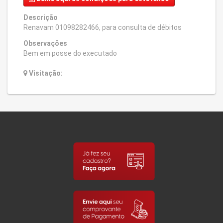
Descrição
Renavam 01098282466, para consulta de débitos
Observações
Bem em posse do executado
Visitação: