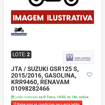
LOTE:
2
JTA / SUZUKI GSR125 S,
2015/2016, GASOLINA,
KRR9460, RENAVAM
01098282466
Leilão realizado
na 6º Feira, 14/02, às 14h, online.
Baixe aqui
as condições para este leilão