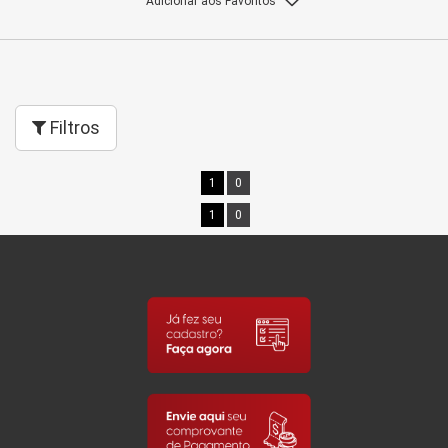
Adicionar aos Favoritos
Filtros
1
0
1
0